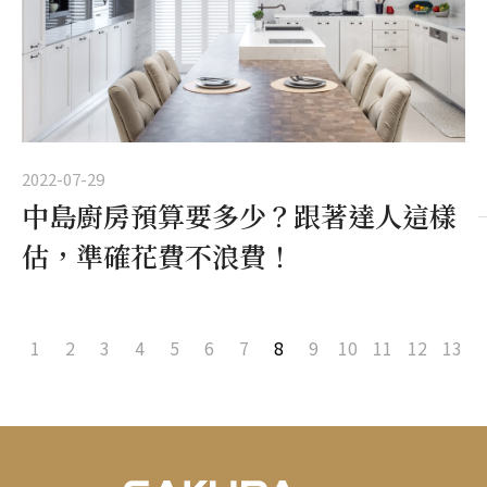
2022-07-29
中島廚房預算要多少？跟著達人這樣
估，準確花費不浪費！
1
2
3
4
5
6
7
8
9
10
11
12
13