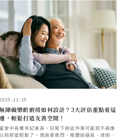
2025-12-25
無障礙樂齡廚房如何設計？3大評估重點看這
邊，輕鬆打造友善空間！
當家中長輩年紀漸長，日常下廚這件事可能就不再像
以前那麼輕鬆了。爬高拿東西、彎腰撿器具、滑倒風