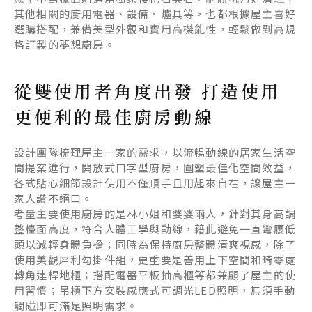
其他相關的廚用電器、設備、爐具等，也都根據屋主喜好
選購搭配，兼備美型外觀和實用高機能性，輕鬆做到高規
格訂製的夢想廚房。
從雙使用者角度出發 打造使用
更便利的最佳廚房動線
設計團隊梳理屋主一家的需求，以流暢動線的居家生活空
間提案進行，開放式ㄇ字型廚房，圍塑最佳化空間效益，
各式貼心細節設計使用不僅順手且用起來自在，讓屋主一
家人讚不絕口。
考量主要使用廚房的是林小姐和婆婆兩人，針對其身高調
整檯面高度，符合人體工學與動線，藉此避免一直彎腰低
頭以減輕身體負擔；同時為保持廚房整體清爽視感，除了
使用美觀犀利勾掛件組，更重要是善用上下空間和畸零處
轉角連桿地櫃；搭配電器平板抽高櫃等都兼顧了屋主的使
用習慣；吊櫃下方安裝感應式可調光LED照明，無須手動
觸碰即可滿足照明需求。