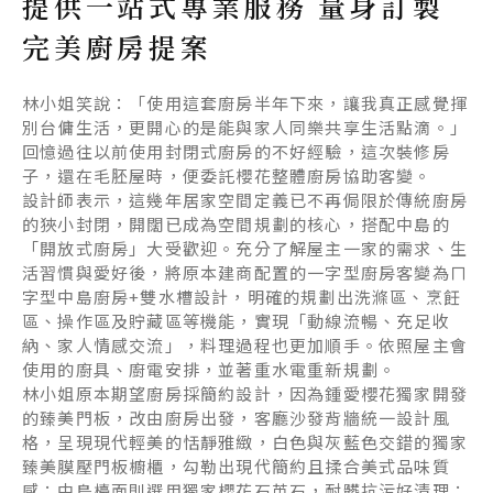
提供一站式專業服務 量身訂製
完美廚房提案
林小姐笑說：「使用這套廚房半年下來，讓我真正感覺揮
別台傭生活，更開心的是能與家人同樂共享生活點滴。」
回憶過往以前使用封閉式廚房的不好經驗，這次裝修房
子，還在毛胚屋時，便委託櫻花整體廚房協助客變。
設計師表示，這幾年居家空間定義已不再侷限於傳統廚房
的狹小封閉，開闊已成為空間規劃的核心，搭配中島的
「開放式廚房」大受歡迎。充分了解屋主一家的需求、生
活習慣與愛好後，將原本建商配置的一字型廚房客變為ㄇ
字型中島廚房+雙水槽設計，明確的規劃出洗滌區、烹飪
區、操作區及貯藏區等機能，實現「動線流暢、充足收
納、家人情感交流」，料理過程也更加順手。依照屋主會
使用的廚具、廚電安排，並著重水電重新規劃。
林小姐原本期望廚房採簡約設計，因為鍾愛櫻花獨家開發
的臻美門板，改由廚房出發，客廳沙發背牆統一設計風
格，呈現現代輕美的恬靜雅緻，白色與灰藍色交錯的獨家
臻美膜壓門板櫥櫃，勾勒出現代簡約且揉合美式品味質
感；中島檯面則選用獨家櫻花石英石，耐髒抗污好清理；