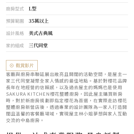
L型
廚房型式
35萬以上
預算範圍
美式古典風
設計風格
三代同堂
家的組成
觀賞影片
客廳與廚房串聯延展出敞亮且開闊的活動空間，是屋主一
家三代同堂凝聚全家人情感的最佳地點。基於對櫻花品牌
長年在地經營的信賴感，以及過去屋主的媽媽也是使用
SAKURA KITCHEN櫻花整體廚房，因此屋主購買新房
時，對於新廚房規劃即指定櫻花為首選，在實際走訪櫻花
整體廚房新營店後，透過專業的設計團隊為一家人打造開
闊且溫馨的客餐廳場域，實現屋主林小姐夢想與家人互動
交流的中島廚房。