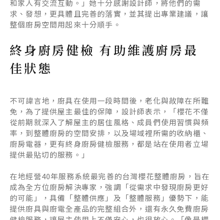
和家人有交流互動。」她十分感謝設計師，將他們的需
求、發想，更具體且完善的落實，並其提出專業建議，讓
整個廚房空間用起來十分順手。
終身廚房健檢 有助維護廚房最
佳狀態
不可諱言地，廚具在使用一段時間後，老化與故障在所難
免，為了提供屋主最佳的保障，設計師表示，「櫻花不僅
從前期就深入了解屋主的居住風格、成員們使用習慣與頻
率，到整體廚房的空間安排，以及場域裡所需的收納櫃、
廚房電器，更有終身廚房健檢服務，都是站在使用者立場
提供最貼切的服務。」
在地經營40年服務系統最完善的台灣櫻花整體廚房，旨在
成為全方位廚房解決專家，強調「從需求中發現廚房更好
的可能」，具備「整體供應」及「整體服務」優勢下，能
提供廚具與廚電全產品的完整組合外，還有永久免費廚房
健檢服務，讓屋主使用上不僅安心，也很放心。「像是櫻