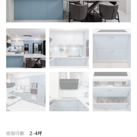
2-4坪
廚房坪數