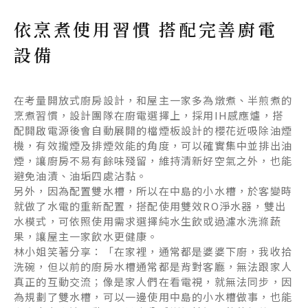
依烹煮使用習慣 搭配完善廚電
設備
在考量開放式廚房設計，和屋主一家多為燉煮、半煎煮的
烹煮習慣，設計團隊在廚電選擇上，採用IH感應爐，搭
配開啟電源後會自動展開的檔煙板設計的櫻花近吸除油煙
機，有效攏煙及排煙效能的角度，可以確實集中並排出油
煙，讓廚房不易有餘味殘留，維持清新好空氣之外，也能
避免油漬、油垢四處沾黏。
另外，因為配置雙水槽，所以在中島的小水槽，於客變時
就做了水電的重新配置，搭配使用雙效RO淨水器，雙出
水模式，可依照使用需求選擇純水生飲或過濾水洗滌蔬
果，讓屋主一家飲水更健康。
林小姐笑著分享：「在家裡，通常都是婆婆下廚，我收拾
洗碗，但以前的廚房水槽通常都是背對客廳，無法跟家人
真正的互動交流；像是家人們在看電視，就無法同步，因
為規劃了雙水槽，可以一邊使用中島的小水槽做事，也能