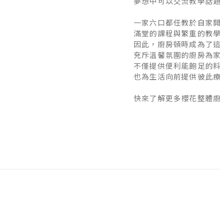
夢想中可以交流教學話題
一家六口都任教於自家
滿堂的課程與繁重的教
因此，廚房頓時成為了
充斥溫馨氛圍的廚房為
不僅提供便利能飽足的
也為生活向前提供彼此
快來了解更多櫻花整體廚