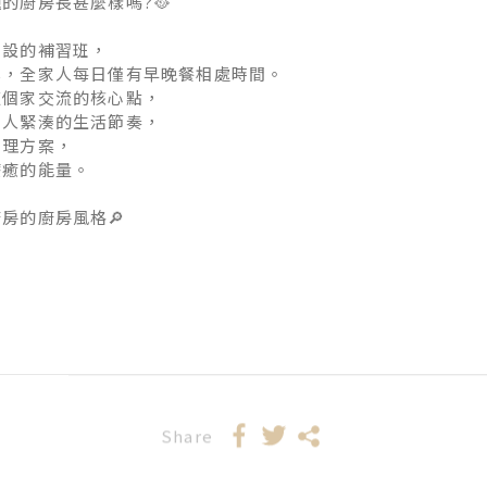
的廚房長甚麼樣嗎?🥘
開設的補習班，
學，全家人每日僅有早晚餐相處時間。
這個家交流的核心點，
家人緊湊的生活節奏，
料理方案，
療癒的能量。
房的廚房風格🔎
Share