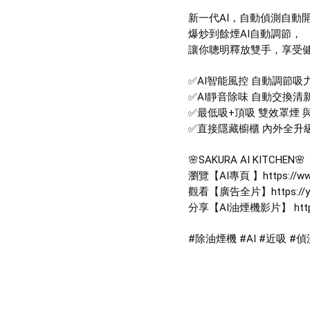
新一代AI，自動偵測自動開
爆炒到餘煙AI自動調節， 
讓你聰明釋放雙手，享受健
✅AI智能風控 自動調節吸力
✅AI靜音除味 自動交換清新空
✅最低吸+頂吸 雙效罩煙 
✅直接隱藏櫥櫃 內外全升級
🌸SAKURA AI KITCHEN🌸 
瀏覽【AI專頁 】https://www.s
觀看【廣告全片】https://you
分享【AI油煙機影片】 https:/
#除油煙機 #AI #近吸 #偵