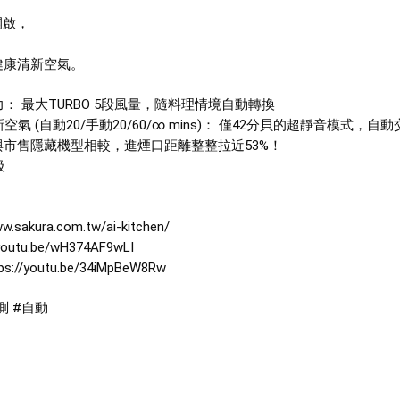
啟， 
康清新空氣。 
： 最大TURBO 5段風量，隨料理情境自動轉換 
氣 (自動20/手動20/60/∞ mins)： 僅42分貝的超靜音模式，自
與市售隱藏機型相較，進煙口距離整整拉近53%！ 
 
akura.com.tw/ai-kitchen/ 
tu.be/wH374AF9wLI 
/youtu.be/34iMpBeW8Rw 
測 #自動