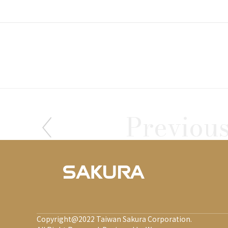
2024-07-08
Previou
【SAKURA AI KIT
全面智勝篇
Copyright@2022 Taiwan Sakura Corporation.