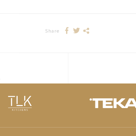
Share
s
2024-10-04
CHEN｜開啟廚房智高點】
療癒生活的輕食節奏