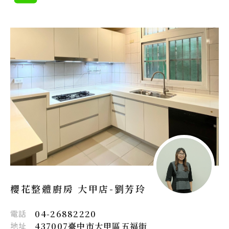
櫻花整體廚房 大甲店-
劉芳玲
電話
04-26882220
地址
437007臺中市大甲區五福街