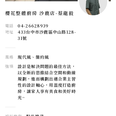
櫻花整體廚房 沙鹿店-
蔡龍毅
電話
04-26628939
地址
433台中市沙鹿區中山路128-
31號
風格
現代風、簡約風
強項
設計是解決問題的最佳方法，
以全新的思維結合空間和動線
規劃，進而構劃出適合業主習
性的設計軸心，用溫度打造廚
房，讓家人享有美食和美好時
光~