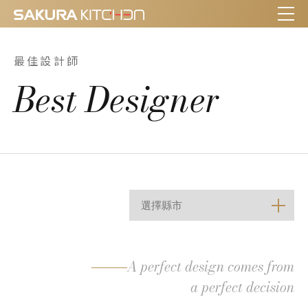
最佳設計師
Best Designer
A perfect design comes from
a perfect decision