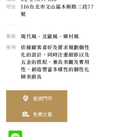
地址
116台北市文山區木新路二段77
號
風格
現代風、北歐風、鄉村風
強項
依據顧客喜好及需求規劃個性
化的設計，同時注重細節以及
五金的搭配，兼具美觀及實用
性，創造豐富多樣性的個性化
精美廚具
查詢門市
免費丈量