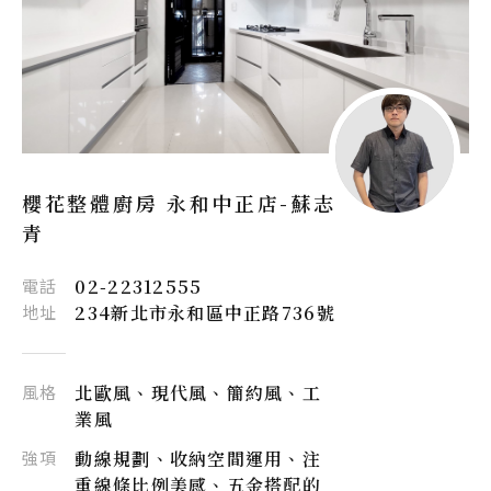
櫻花整體廚房 永和中正店-
蘇志
青
電話
02-22312555
地址
234新北市永和區中正路736號
風格
北歐風、現代風、簡約風、工
業風
強項
動線規劃、收納空間運用、注
重線條比例美感、五金搭配的