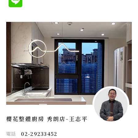
櫻花整體廚房 秀朗店-
王志平
電話
02-29233452