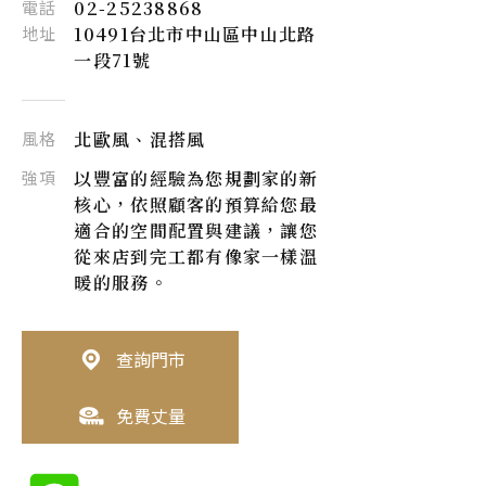
電話
02-25238868
地址
10491台北市中山區中山北路
一段71號
風格
北歐風、混搭風
強項
以豐富的經驗為您規劃家的新
核心，依照顧客的預算給您最
適合的空間配置與建議，讓您
從來店到完工都有像家一樣溫
暖的服務。
查詢門市
免費丈量