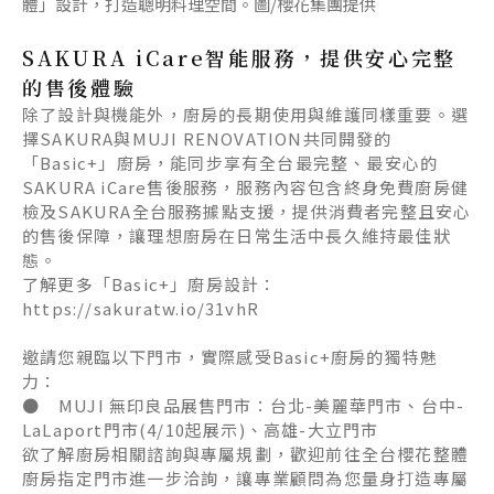
體」設計，打造聰明料理空間。圖/櫻花集團提供
SAKURA iCare智能服務，提供安心完整
的售後體驗
除了設計與機能外，廚房的長期使用與維護同樣重要。選
擇SAKURA與MUJI RENOVATION共同開發的
「Basic+」廚房，能同步享有全台最完整、最安心的
SAKURA iCare售後服務，服務內容包含終身免費廚房健
檢及SAKURA全台服務據點支援，提供消費者完整且安心
的售後保障，讓理想廚房在日常生活中長久維持最佳狀
態。
了解更多「Basic+」廚房設計：
https://sakuratw.io/31vhR
邀請您親臨以下門市，實際感受Basic+廚房的獨特魅
力：
● MUJI 無印良品展售門市：台北-美麗華門市、台中-
LaLaport門市(4/10起展示)、高雄-大立門市
欲了解廚房相關諮詢與專屬規劃，歡迎前往全台櫻花整體
廚房指定門市進一步洽詢，讓專業顧問為您量身打造專屬