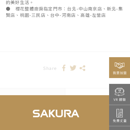
的美好生活。
● 櫻花整體廚房指定門市：台北-中山南京店、新北-集
賢店、桃園-三民店、台中-河南店、高雄-左營店
Share
2025-10-01
櫻花集團啟用高
雄品牌館，
「HOME in
O.N.E」整合服