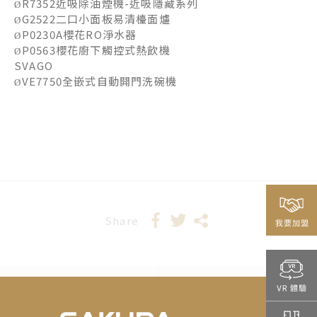
R7352近吸除油煙機-近吸隱藏系列
Ø
G2522二口小面板易清檯面爐
Ø
P0230A櫻花RO淨水器
Ø
P0563櫻花廚下觸控式熱飲機
Ø
SVAGO
VE7750全嵌式自動開門洗碗機
Ø
Share
2024-07-23
2024-08-20
一心只為孩子的
顛覆對廚房的既