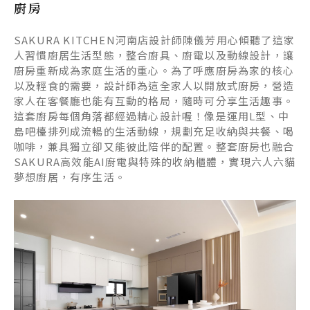
廚房
SAKURA KITCHEN
河南店設計師陳儀芳用心傾聽了這家
人習慣廚居生活型態，整合廚具、廚電以及動線設計，讓
廚房重新成為家庭生活的重心。為了呼應廚房為家的核心
以及輕食的需要，設計師為這全家人以開放式廚房，營造
家人在客餐廳也能有互動的格局，隨時可分享生活趣事。
這套廚房每個角落都經過精心設計喔！像是運用
L
型、中
島吧檯排列成流暢的生活動線，規劃充足收納與共餐、喝
咖啡，兼具獨立卻又能彼此陪伴的配置。整套廚房也融合
SAKURA
高效能
AI
廚電與特殊的收納櫃體，實現六人六貓
夢想廚居，有序生活。