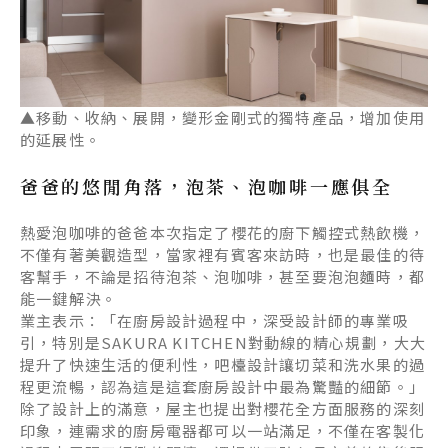
▲移動、收納、展開，變形金剛式的獨特產品，增加使用
的延展性。
爸爸的悠閒角落，泡茶、泡咖啡一應俱全
熱愛泡咖啡的爸爸本次指定了櫻花的廚下觸控式熱飲機，
不僅有著美觀造型，當家裡有賓客來訪時，也是最佳的待
客幫手，不論是招待泡茶、泡咖啡，甚至要泡泡麵時，都
能一鍵解決。
業主表示：「在廚房設計過程中，深受設計師的專業吸
引，特別是
SAKURA KITCHEN
對動線的精心規劃，大大
提升了快速生活的便利性，吧檯設計讓切菜和洗水果的過
程更流暢，認為這是這套廚房設計中最為驚豔的細節。」
除了設計上的滿意，屋主也提出對櫻花全方面服務的深刻
印象，連需求的廚房電器都可以一站滿足，不僅在客製化