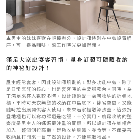
▲男主的妹妹喜歡在吧檯辦公，設計師特別在中島設置插
座，可一邊品咖啡，讓工作時光更加得閒。
滿足大家庭宴客習慣，量身訂製可隱藏收納
的神祕好設計！
屋主經常宴客，因此設計師規劃的Ｌ型多功能中島，除了
是日常烹飪的核心，也是宴客時的主要服務台。同時，為
了滿足來客人數較多時，設計師選配一張可收納的折疊地
櫃，平時可天衣無縫的收納在中島底下，節省空間，又能
隨時拉出展開供客人使用，未來若家裡增添孩童，這張折
疊地櫃也可以寫功課還是吃飯，十分實用。廚房收納的整
齊度是男主人的媽媽最注重的關鍵，所以設計師在櫥櫃內
加入一整個側拉高櫃，足夠收納瓶罐、零食等，不僅妥善
收納且打開來一目了然的設計，方便拿取物品。