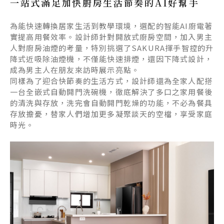
一站式滿足加快廚房生活節奏的
AI
好幫手
為能快速轉換居家生活到教學環境，選配的智能
AI
廚電著
實提高用餐效率。設計師針對開放式廚房空間，加入男主
人對廚房油煙的考量，特別挑選了
SAKURA
揮手智控的升
降式近吸除油煙機，不僅能快速排煙，還因下降式設計，
成為男主人在朋友來訪時展示亮點。
同樣為了迎合快節奏的生活方式，設計師還為全家人配搭
一台全嵌式自動開門洗碗機，徹底解決了多口之家用餐後
的清洗與存放，洗完會自動開門乾燥的功能，不必為餐具
存放擔憂，替家人們增加更多凝聚談天的空檔，享受家庭
時光。