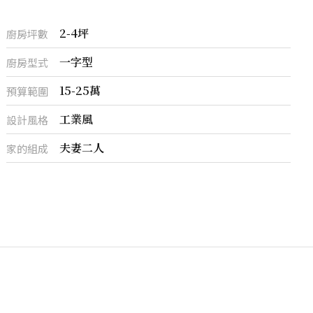
2-4坪
廚房坪數
一字型
廚房型式
15-25萬
預算範圍
工業風
設計風格
夫妻二人
家的組成