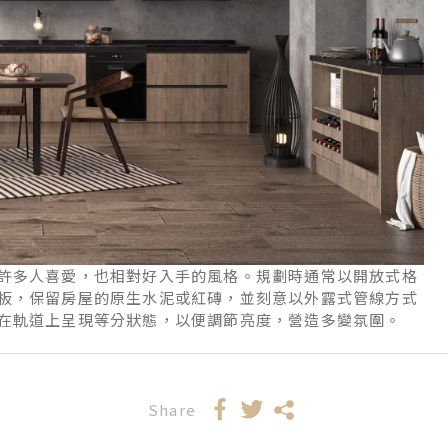
許多人喜愛，也相對好入手的風格。規劃時通常以開放式格
板，保留房屋的原生水泥或紅磚，並刻意以外露式管線方式
在軌道上呈現等分狀態，以便調節亮度，營造多變氛圍。
Share