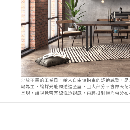
奔放不羈的工業風，給人自由無拘束的舒適感受，是
局為主，讓採光能夠透進全屋，且大部分不會做天花
呈現，讓視覺帶有線性透視感，再將投射燈均勻分布