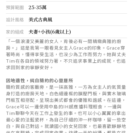
25-35萬
預算範圍
美式古典風
設計風格
夫妻+小孩(6歲以上)
家的組成
「一個浪漫又美麗的女人，背後必有一間精緻典雅的廚
房。」這是我第一眼看見女主人Grace的印象。Grace穿
著時尚，懂得享受生活，也沒少為工作而努力。她與丈夫
Tim在各自的領域努力著，不只追求事業上的成就，也追
求回到家的寧靜安好。
因地適性，純白簡約的心靈居所
簡約質感的客廳旁，是一抹高雅，一方為女主人的氣質量
身打造的廚房天地。白色細邊框的膜壓門板，與實木玻璃
門板互相搭配，呈現出美式都會的優雅和諧感。在這邊，
Grace可以一邊使用中島的IH感應爐料理輕食，一邊與
Tim聊聊今天在工作上發生的事。也可以小心翼翼的拿出
最心愛的法藍瓷杯，為自己仔細的沖一杯咖啡，留一些空
白，與自己對話。就讀國小的女兒回家，也最喜歡靜靜地
坐在高腳椅，完成回家作業。彷彿一天的紛擾，都能在這