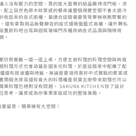
讓人沒有壓力的空間，靠的是大面積的結晶鋼烤漆門板，漆
，配上自然色原木紋質感的餐桌讓整個視覺空間不會太過冷
妙收起來的各式廚櫃，最適合這個需要常常舉辦商務聚餐的
備，還有拿取用品無聲靜音的座式緩衝盤籃式高櫃，讓外聘私
設置飲料吧台區與鋁框玻璃門吊櫃收納各式品酒與咖啡用
問題。
都仿照餐廳一道一道上桌，方便主廚料理的料理空間與夠寬
題料理方式也會涵蓋各國多元料理，於是這個家中配備了配
H爐還有微波爐與烤箱，無論是要接待喜好中式餐點的賓客或
置兩個洗滌區還有寬大的料理檯面就算主廚帶來助理也可以
料理也絕對沒有問題。 SAKURA KITCHEＮ除了設計
位思考，讓家成為你事業家庭成功的堅強後盾。
點要留意，簡單擁有大空間！