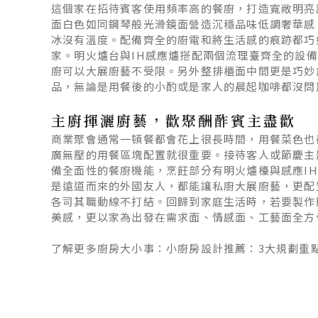
這個家在招待賓客使用頻率高的餐廚，打造寬敞明亮
面白色如同鋼琴般光滑鏡面營造沉穩品味低調奢華感
冰沒有溫度。配備齊全的廚電和將生活感的痕跡都巧
家。明火爐台與IH感應爐搭配兩個流理臺齊全的設
廚可以大展廚藝不受限。另外整排櫃面中間更是巧妙
品，無論是用餐後的小酌或是家人的晨起咖啡都沒
主廚揮灑廚藝，歡聚酬酢賓主盡歡
商業聚會通常一頓餐都會花上很長時間，用餐菜色也
廣無壓的用餐區塊配置就很重要。接待客人或節慶主
備全面性的餐廚機能，烹飪部分有明火爐檯與感應I
是遠道而來的外國友人，都能讓私廚大展廚藝，更配
各司其職動線不打結。回歸到家庭生活時，若要製作簡單
美感，更以家為出發在需求面、情感面、工藝面全方
了解更多廚房大小事：
小廚房設計推薦：3大規劃重