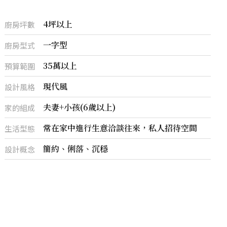
4坪以上
廚房坪數
一字型
廚房型式
35萬以上
預算範圍
現代風
設計風格
夫妻+小孩(6歲以上)
家的組成
常在家中進行生意洽談往來，私人招待空間
生活型態
簡約、俐落、沉穩
設計概念