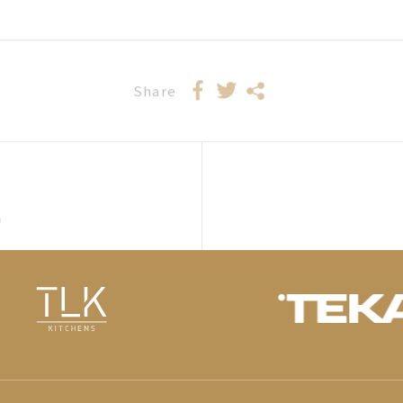
Share
s