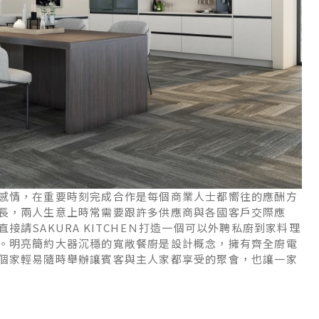
感情，在重要時刻完成合作是每個商業人士都嚮往的應酬方
長，兩人生意上時常需要跟許多供應商與各國客戶交際應
請SAKURA KITCHEＮ打造一個可以外聘私廚到家料理
。明亮簡約大器沉穩的寬敞餐廚是設計概念，擁有齊全廚電
個家輕易隨時舉辦讓賓客與主人家都享受的聚會，也讓一家