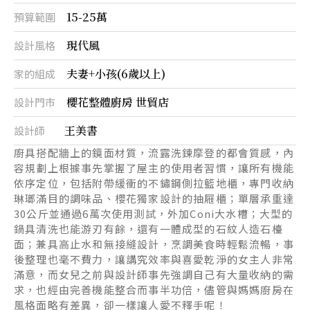
15-25萬
預算範圍
現代風
設計風格
夫妻+小孩(6歲以上)
家的組成
櫻花整體廚房 世貿店
設計門市
王美書
設計師
廚具搭配牆上的鏡面材質，流露洗鍊摩登的都會質感，內
容規劃上根據事先掌握了屋主的使用者習慣，讓所有機能
依序定位，包括附帶緩衝的不鏽鋼側拉籃地櫃，專門收納
琳瑯滿目的調味品、櫻花獨家設計的抽屜櫃；單層承重達
30公斤並通過6萬次使用測試，外加Coni大水槽；大型的
鍋具清洗也能游刃有餘，還有一體成型的石紋人造石檯
面；兼具高止水和無接縫設計，烹調美食時輕鬆流暢，事
後整理也毫不費力，讓講究效率與喜愛乾淨的女主人非常
滿意，而女兒之前與設計師事先強調自己有大量收納的需
求，也經由完善機能整合而事半功倍，儘管與媽媽廚房在
風格面略有差異，卻一樣讓人愛不釋手呢！