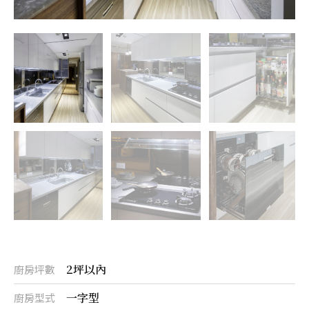
2坪以內
廚房坪數
一字型
廚房型式