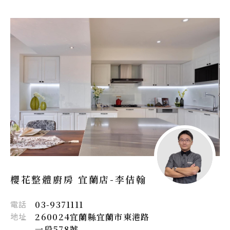
櫻花整體廚房 宜蘭店-
李佶翰
電話
03-9371111
地址
260024宜蘭縣宜蘭市東港路
一段578號