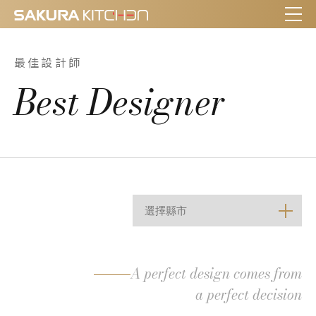
最佳設計師
Best Designer
A perfect design comes from
a perfect decision