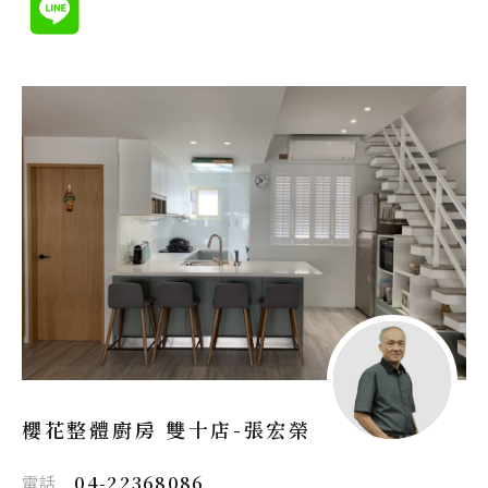
櫻花整體廚房 雙十店-
張宏榮
電話
04-22368086