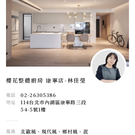
櫻花整體廚房 康寧店-
林佳瑩
電話
02-26305386
地址
114台北市內湖區康寧路三段
54-5號1樓
風格
北歐風、現代風、鄉村風、混