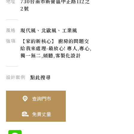
地址
730台南市新營區中正路112之
2號
風格
現代風、北歐風、工業風
強項
【家的新核心】 廚房的問題交
給我來處理-最放心! 專人,專心,
獨一無二,傾聽,客製化設計
設計案例
點此搜尋
查詢門市
免費丈量