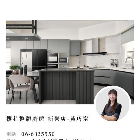
櫻花整體廚房 新營店-
黃巧甯
電話
06-6325550