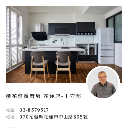
櫻花整體廚房 花蓮店-
王守邦
電話
03-8579517
地址
970花蓮縣花蓮市中山路805號