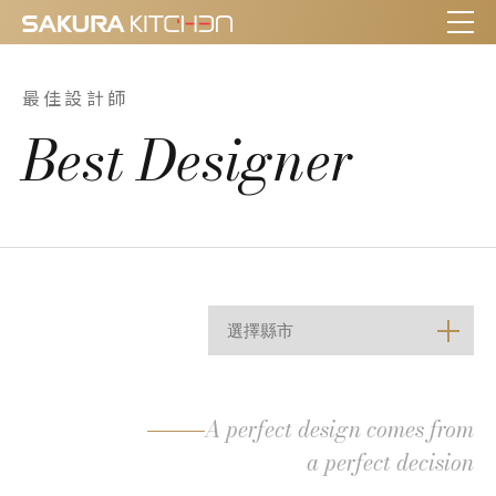
最佳設計師
Best Designer
A perfect design comes from
a perfect decision