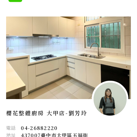
櫻花整體廚房 大甲店-
劉芳玲
電話
04-26882220
地址
437007臺中市大甲區五福街