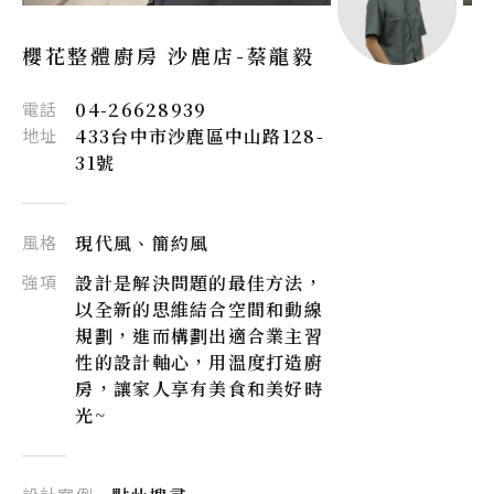
櫻花整體廚房 沙鹿店-
蔡龍毅
電話
04-26628939
地址
433台中市沙鹿區中山路128-
31號
風格
現代風、簡約風
強項
設計是解決問題的最佳方法，
以全新的思維結合空間和動線
規劃，進而構劃出適合業主習
性的設計軸心，用溫度打造廚
房，讓家人享有美食和美好時
光~