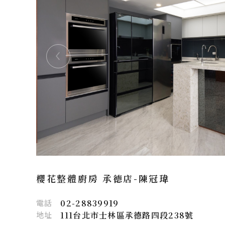
櫻花整體廚房 承德店-
陳冠瑋
電話
02-28839919
地址
111台北市士林區承德路四段238號