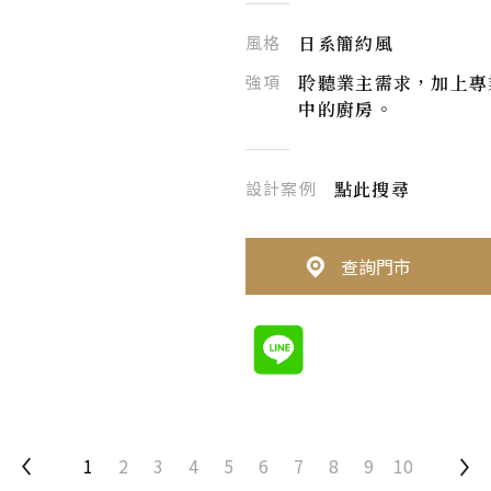
風格
日系簡約風
強項
聆聽業主需求，加上專
中的廚房。
設計案例
點此搜尋
查詢門市
1
2
3
4
5
6
7
8
9
10