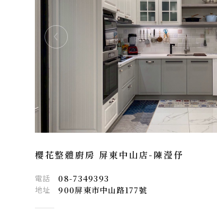
櫻花整體廚房 屏東中山店-
陳瀅伃
電話
08-7349393
地址
900屏東市中山路177號