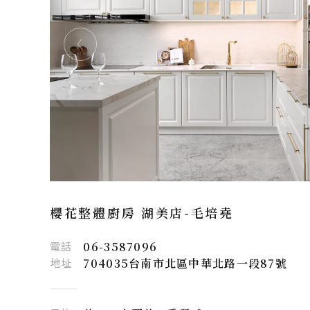
櫻花整體廚房 湖美店-
毛培堯
電話
06-3587096
地址
704035台南市北區中華北路一段87號